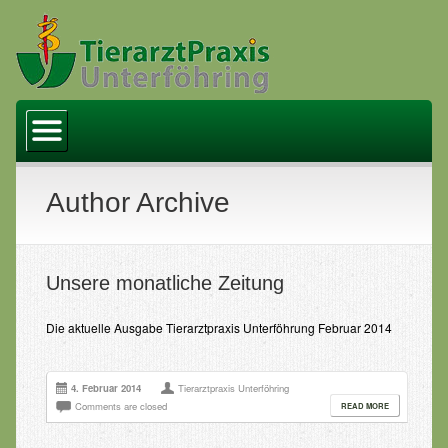
Startseite
Praxis
Team
Author Archive
Leistungen
Kastration
Unsere monatliche Zeitung
Bicom Bioresonanzmethode
Die aktuelle Ausgabe Tierarztpraxis Unterföhrung Februar 2014
Zahlungsarten
Links
4. Februar 2014
Tierarztpraxis Unterföhring
Comments are closed
READ MORE
Aktuelles