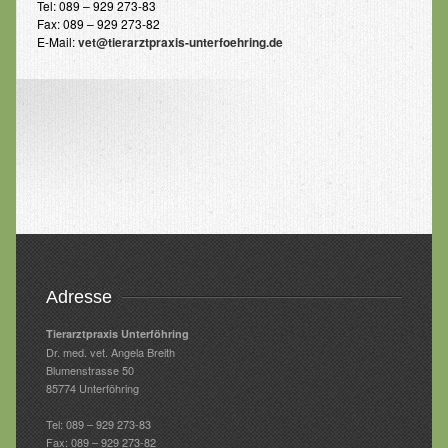
Tel: 089 – 929 273-83
Kontakt
Fax: 089 – 929 273-82
E-Mail:
vet@tierarztpraxis-unterfoehring.de
Adresse
Tierarztpraxis Unterföhring
Dr. med. vet. Angela Breith
Blumenstrasse 50
85774 Unterföhring
Tel: 089 – 929 273-83
Fax: 089 – 929 273-82