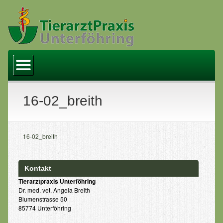
Startseite
Praxis
Team
16-02_breith
Leistungen
Kastration
16-02_breith
Bicom Bioresonanzmethode
Kontakt
Zahlungsarten
Tierarztpraxis Unterföhring
Dr. med. vet. Angela Breith
Links
Blumenstrasse 50
85774 Unterföhring
Aktuelles