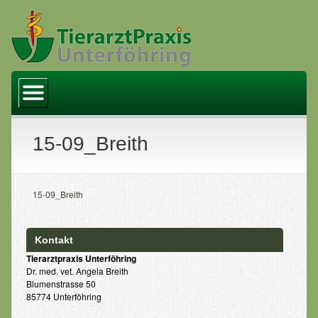
Startseite
Praxis
Team
15-09_Breith
Leistungen
Kastration
15-09_Breith
Bicom Bioresonanzmethode
Kontakt
Zahlungsarten
Tierarztpraxis Unterföhring
Dr. med. vet. Angela Breith
Links
Blumenstrasse 50
85774 Unterföhring
Aktuelles