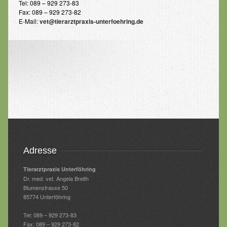
Tel: 089 – 929 273-83
Kontakt
Fax: 089 – 929 273-82
E-Mail:
vet@tierarztpraxis-unterfoehring.de
Adresse
Tierarztpraxis Unterföhring
Dr. med. vet. Angela Breith
Blumenstrasse 50
85774 Unterföhring
Tel: 089 – 929 273-83
Fax: 089 – 929 273-82